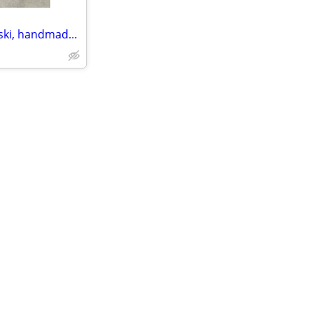
Weaving loom & shuttle, Kromski, handmade locally