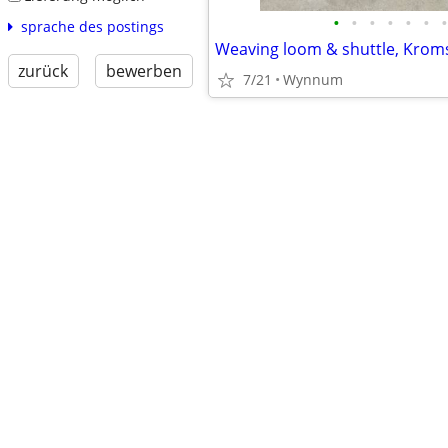
•
•
•
•
•
•
•
sprache des postings
zurück
bewerben
7/21
Wynnum