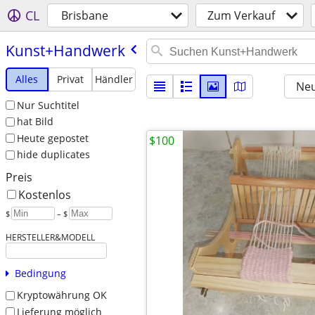
CL
Brisbane
Zum Verkauf
Kunst+Handwerk
Alles
Privat
Händler
Neu
Nur Suchtitel
hat Bild
Heute gepostet
$100
hide duplicates
Preis
Kostenlos
$
– $
HERSTELLER&MODELL
Bedingung
Kryptowährung OK
Lieferung möglich