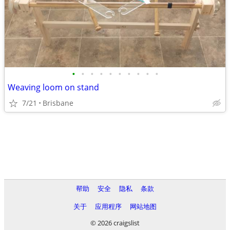
•
•
•
•
•
•
•
•
•
•
Weaving loom on stand
7/21
Brisbane
帮助
安全
隐私
条款
关于
应用程序
网站地图
© 2026 craigslist