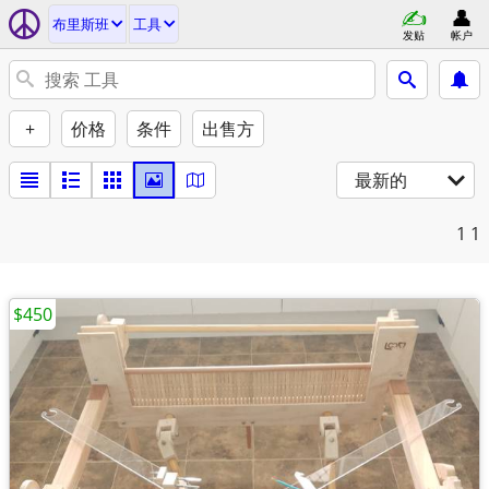
布里斯班
工具
发贴
帐户
+
价格
条件
出售方
最新的
1
1
$450