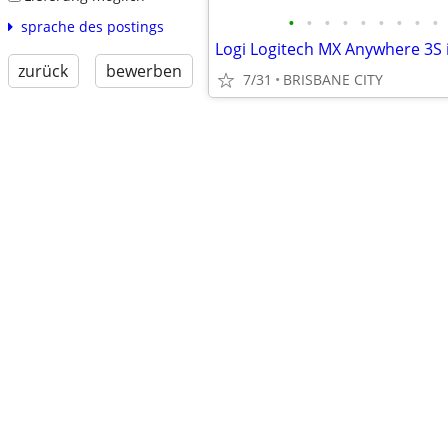
•
•
•
•
•
•
•
•
•
sprache des postings
zurück
bewerben
7/31
BRISBANE CITY