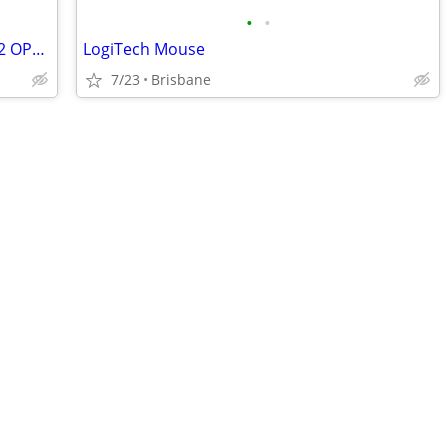
•
•
Used Samsung 1TB SSD PM9E1 2280 M.2 OPAL Gen5 NVMe Gen 5 OEM of 9100
LogiTech Mouse
7/23
Brisbane