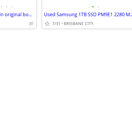
•
•
•
•
•
Logi Logitech MX Anywhere 3S in original box – Some wear from normal u
7/31
BRISBANE CITY