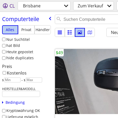
CL
Brisbane
Zum Verkauf
Computerteile
Alles
Privat
Händler
Neu
Nur Suchtitel
hat Bild
Heute gepostet
$49
hide duplicates
Preis
Kostenlos
$
– $
HERSTELLER&MODELL
Bedingung
Kryptowährung OK
Lieferung möglich