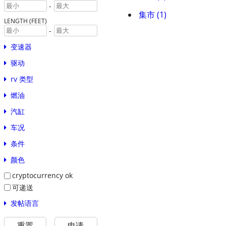
-
集市 (1)
LENGTH (FEET)
-
变速器
驱动
rv 类型
燃油
汽缸
车况
条件
颜色
cryptocurrency ok
可递送
发帖语言
重置
申请