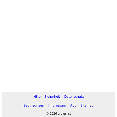
Hilfe
Sicherheit
Datenschutz
Bedingungen
Impressum
App
Sitemap
© 2026 craigslist