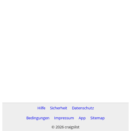
Hilfe
Sicherheit
Datenschutz
Bedingungen
Impressum
App
Sitemap
© 2026 craigslist