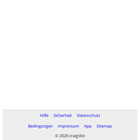
Hilfe
Sicherheit
Datenschutz
Bedingungen
Impressum
App
Sitemap
© 2026 craigslist