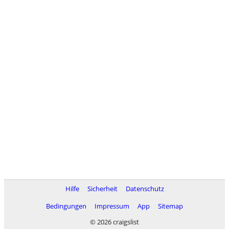
Hilfe
Sicherheit
Datenschutz
Bedingungen
Impressum
App
Sitemap
© 2026 craigslist