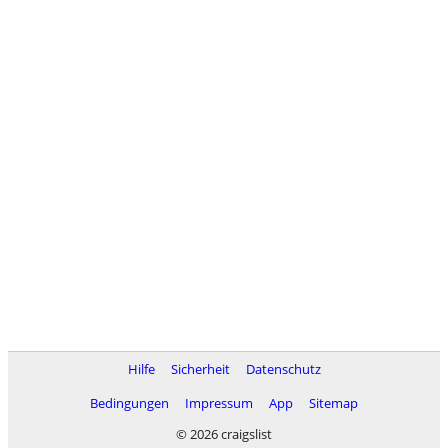
Hilfe
Sicherheit
Datenschutz
Bedingungen
Impressum
App
Sitemap
© 2026 craigslist