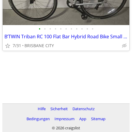
•
•
•
•
•
•
•
•
•
•
•
B’TWIN Triban RC 100 Flat Bar Hybrid Road Bike Small to Medium
7/31
BRISBANE CITY
Hilfe
Sicherheit
Datenschutz
Bedingungen
Impressum
App
Sitemap
© 2026 craigslist