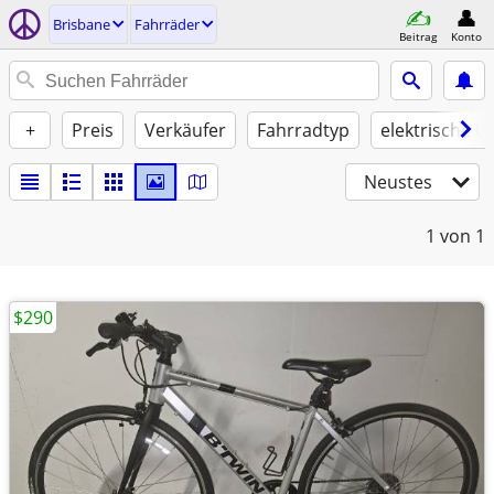
Brisbane
Fahrräder
Beitrag
Konto
+
Preis
Verkäufer
Fahrradtyp
elektrische U
Neustes
1
von 1
$290